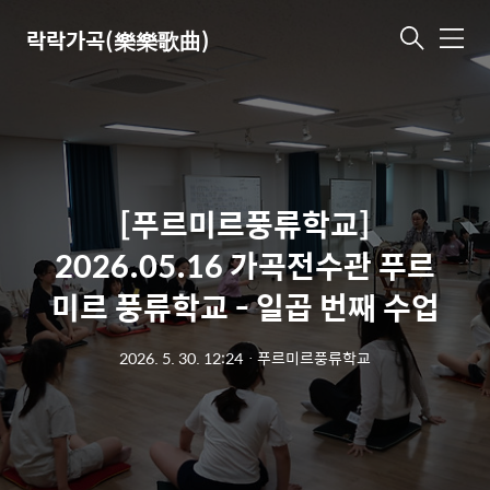
락락가곡(樂樂歌曲)
메
뉴
[푸르미르풍류학교]
2026.05.16 가곡전수관 푸르
미르 풍류학교 - 일곱 번째 수업
2026. 5. 30. 12:24
ㆍ
푸르미르풍류학교