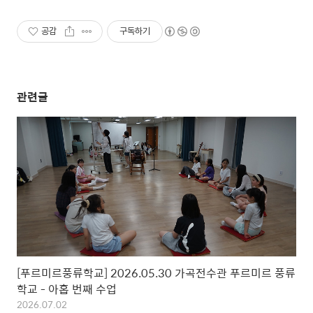
공감
구독하기
관련글
[푸르미르풍류학교] 2026.05.30 가곡전수관 푸르미르 풍류
학교 - 아홉 번째 수업
2026.07.02